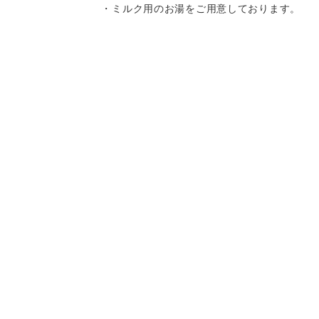
・ミルク用のお湯をご用意しております。
・離乳食はお持ち込みいただけます。
・キッズチェア、お子様用の食器をご用意
しております。
・スパゲティはボリュームがありますの
Instagram
Instagram
記念日コース
記念日コース
電話する
電話する
予約する
予約する
で、お子様へのお取り分けにもおすすめで
す。
一部、唐辛子を使用したメニューがござい
ますので、お気を付け下さい。
決済方法