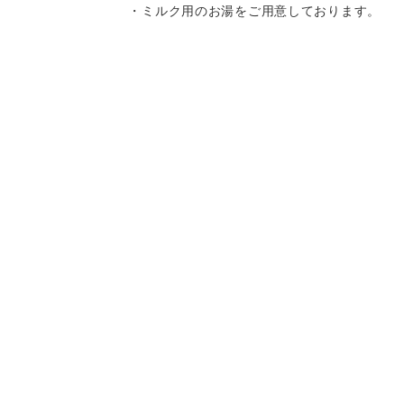
・ミルク用のお湯をご用意しております。
・離乳食はお持ち込みいただけます。
・キッズチェア、お子様用の食器をご用意
しております。
・スパゲティはボリュームがありますの
Instagram
Instagram
記念日コース
記念日コース
電話する
電話する
予約する
予約する
で、お子様へのお取り分けにもおすすめで
す。
一部、唐辛子を使用したメニューがござい
ますので、お気を付け下さい。
決済方法