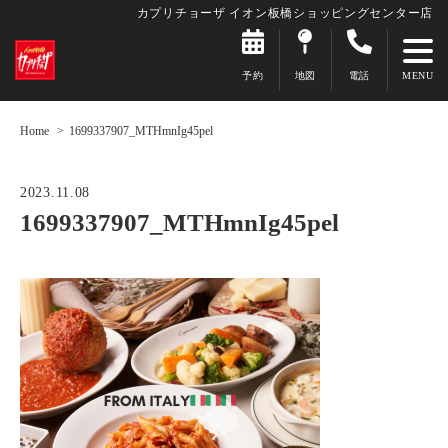
カプリチョーザ イオン板橋ショッピングセンター店
予約
地図
電話
Home
1699337907_MTHmnIg45pel
2023.11.08
1699337907_MTHmnIg45pel