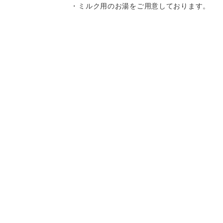
・ミルク用のお湯をご用意しております。
・離乳食はお持ち込みいただけます。
・キッズチェア、お子様用の食器をご用意
しております。
・スパゲティはボリュームがありますの
Instagram
Instagram
記念日コース
記念日コース
電話する
電話する
予約する
予約する
で、お子様へのお取り分けにもおすすめで
す。
一部、唐辛子を使用したメニューがござい
ますので、お気を付け下さい。
決済方法