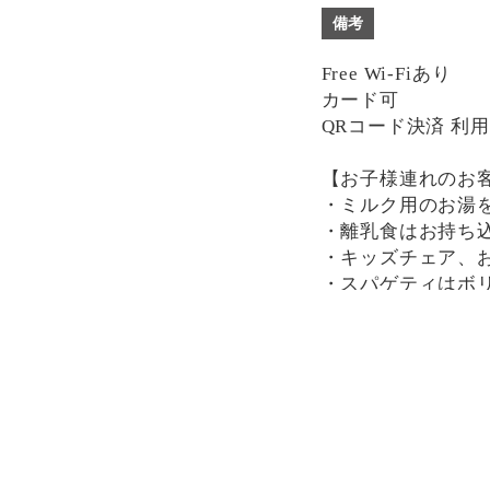
備考
Free Wi-Fiあり
カード可
QRコード決済 利
【お子様連れのお
・ミルク用のお湯
・離乳食はお持ち
・キッズチェア、
・スパゲティはボ
分けにもおすすめ
一部、唐辛子を使
け下さい。
決済方法