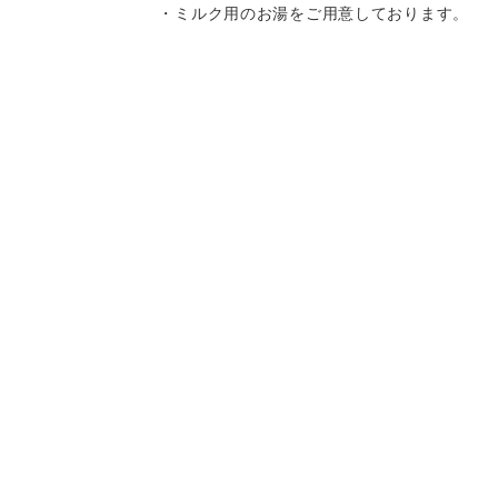
・ミルク用のお湯をご用意しております。
・離乳食はお持ち込みいただけます。
・キッズチェア、お子様用の食器をご用意
しております。
・スパゲティはボリュームがありますの
Instagram
Instagram
記念日コース
記念日コース
電話する
電話する
予約する
予約する
で、お子様へのお取り分けにもおすすめで
す。
一部、唐辛子を使用したメニューがござい
ますので、お気を付け下さい。
決済方法