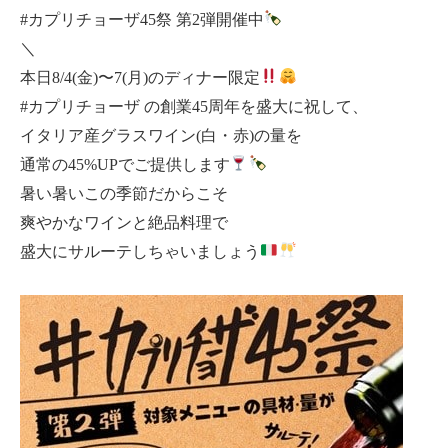
#カプリチョーザ45祭 第2弾開催中
＼
本日8/4(金)〜7(月)のディナー限定
#カプリチョーザ の創業45周年を盛大に祝して、
イタリア産グラスワイン(白・赤)の量を
通常の45%UPでご提供します
暑い暑いこの季節だからこそ
爽やかなワインと絶品料理で
盛大にサルーテしちゃいましょう