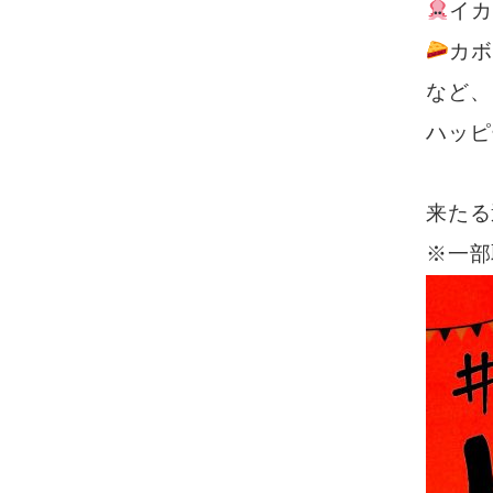
イカ
カボ
など、
ハッピ
来たる
※一部