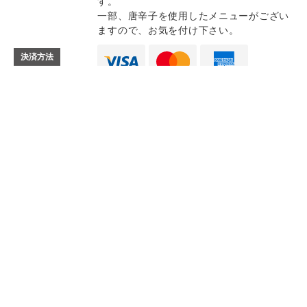
す。
一部、唐辛子を使用したメニューがござい
ますので、お気を付け下さい。
決済方法
Instagram
Instagram
記念日コース
記念日コース
電話する
電話する
予約する
予約する