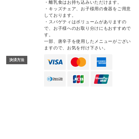
・離乳食はお持ち込みいただけます。
・キッズチェア、お子様用の食器をご用意
しております。
・スパゲティはボリュームがありますの
で、お子様へのお取り分けにもおすすめで
す。
一部、唐辛子を使用したメニューがござい
ますので、お気を付け下さい。
決済方法
Instagram
Instagram
記念日コース
記念日コース
電話する
電話する
予約する
予約する