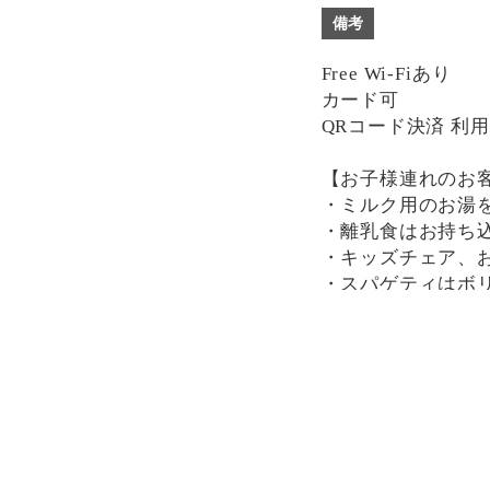
備考
Free Wi-Fiあり
カード可
QRコード決済 利
【お子様連れのお
・ミルク用のお湯
・離乳食はお持ち
・キッズチェア、
・スパゲティはボ
分けにもおすすめ
一部、唐辛子を使
け下さい。
決済方法