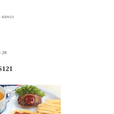
KIDS121
9.28
S121