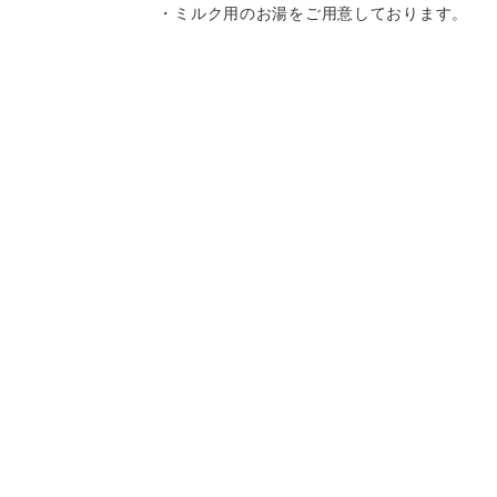
・ミルク用のお湯をご用意しております。
・離乳食はお持ち込みいただけます。
・キッズチェア、お子様用の食器をご用意
しております。
・スパゲティはボリュームがありますの
Instagram
Instagram
記念日コース
記念日コース
電話する
電話する
予約する
予約する
で、お子様へのお取り分けにもおすすめで
す。
一部、唐辛子を使用したメニューがござい
ますので、お気を付け下さい。
決済方法