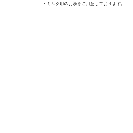
・ミルク用のお湯をご用意しております。
・離乳食はお持ち込みいただけます。
・キッズチェア、お子様用の食器をご用意
しております。
・スパゲティはボリュームがありますの
Instagram
Instagram
記念日コース
記念日コース
電話する
電話する
予約する
予約する
で、お子様へのお取り分けにもおすすめで
す。
一部、唐辛子を使用したメニューがござい
ますので、お気を付け下さい。
決済方法