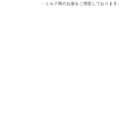
・ミルク用のお湯をご用意しております。
・離乳食はお持ち込みいただけます。
・キッズチェア、お子様用の食器をご用意
しております。
・スパゲティはボリュームがありますの
Instagram
Instagram
記念日コース
記念日コース
電話する
電話する
予約する
予約する
で、お子様へのお取り分けにもおすすめで
す。
一部、唐辛子を使用したメニューがござい
ますので、お気を付け下さい。
決済方法